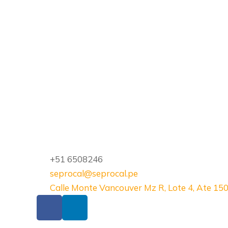
Iveco truck
Consectetur incididunt uta aliqua quis
nostrud exercitation
+51 6508246
seprocal@seprocal.pe
Calle Monte Vancouver Mz R, Lote 4, Ate 15